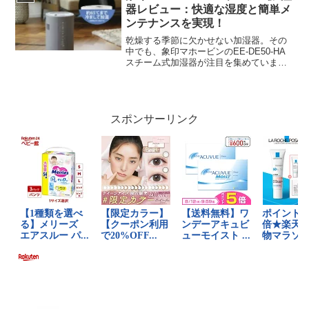
きまし...
器レビュー：快適な湿度と簡単メ
ンテナンスを実現！
乾燥する季節に欠かせない加湿器。その
中でも、象印マホービンのEE-DE50-HA
スチーム式加湿器が注目を集めていま
す。この記事では、その特徴や口コミ、
使用感について詳しく解説します。快適
な湿度環境を求める方必見の情報満載で
す！象印EE-DE...
スポンサーリンク