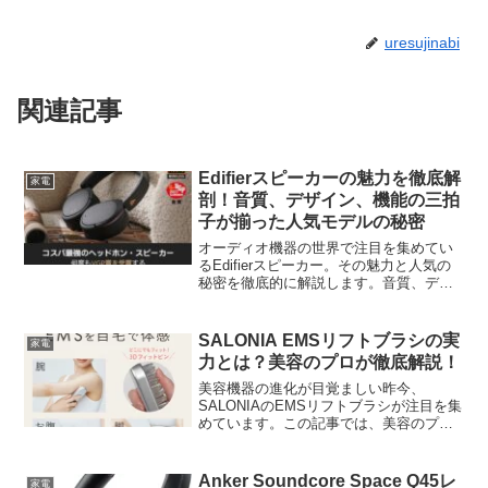
uresujinabi
関連記事
Edifierスピーカーの魅力を徹底解
家電
剖！音質、デザイン、機能の三拍
子が揃った人気モデルの秘密
オーディオ機器の世界で注目を集めてい
るEdifierスピーカー。その魅力と人気の
秘密を徹底的に解説します。音質、デザ
イン、機能のバランスが絶妙なEdifierス
ピーカーの特徴と、実際のユーザーの声
を詳しく見ていきましょう。
SALONIA EMSリフトブラシの実
家電
【EDIFIER】...
力とは？美容のプロが徹底解説！
美容機器の進化が目覚ましい昨今、
SALONIAのEMSリフトブラシが注目を集
めています。この記事では、美容のプロ
の視点から、この革新的な製品の特徴と
実際の使用感について詳しく解説しま
す。SALONIAのEMSリフトブラシ：美容
Anker Soundcore Space Q45レ
家電