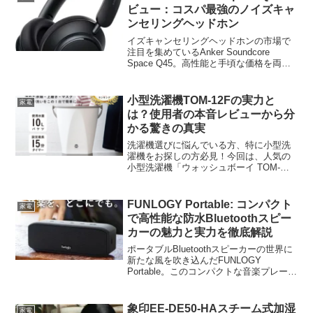
革命の最前線美...
ビュー：コスパ最強のノイズキャ
ンセリングヘッドホン
イズキャンセリングヘッドホンの市場で
注目を集めているAnker Soundcore
Space Q45。高性能と手頃な価格を両立
させたこの製品について、詳しく見てい
きましょう。Anker Soundcore Space
Q45の魅力とは？A...
小型洗濯機TOM-12Fの実力と
家電
は？使用者の本音レビューから分
かる驚きの真実
洗濯機選びに悩んでいる方、特に小型洗
濯機をお探しの方必見！今回は、人気の
小型洗濯機「ウォッシュボーイ TOM-
12F」について、実際の使用者の声をもと
に徹底解析しました。この記事を読め
ば、TOM-12Fが本当にあなたに合ってい
FUNLOGY Portable: コンパクト
家電
るかどうか、一...
で高性能な防水Bluetoothスピー
カーの魅力と実力を徹底解説
ポータブルBluetoothスピーカーの世界に
新たな風を吹き込んだFUNLOGY
Portable。このコンパクトな音楽プレーヤ
ーが、なぜ多くのユーザーから支持を集
めているのでしょうか？その特徴と実
力、そしてユーザーの声を詳しく見てい
象印EE-DE50-HAスチーム式加湿
家電