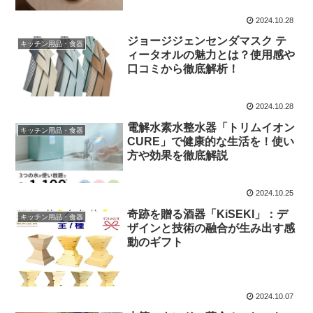
2024.10.28
ジョージジェンセンダマスク テ
キッチン用品・食器
ィータオルの魅力とは？使用感や
口コミから徹底解析！
2024.10.28
電解水素水整水器「トリムイオン
キッチン用品・食器
CURE」で健康的な生活を！使い
方や効果を徹底解説
2024.10.25
奇跡を贈る酒器「KiSEKI」：デ
キッチン用品・食器
ザインと技術の融合が生み出す感
動のギフト
2024.10.07