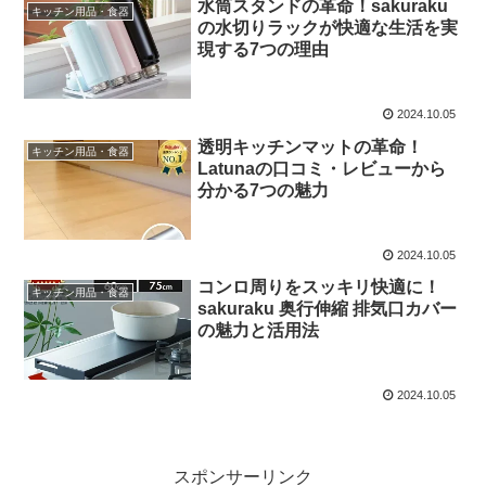
水筒スタンドの革命！sakuraku
キッチン用品・食器
の水切りラックが快適な生活を実
現する7つの理由
2024.10.05
透明キッチンマットの革命！
キッチン用品・食器
Latunaの口コミ・レビューから
分かる7つの魅力
2024.10.05
コンロ周りをスッキリ快適に！
キッチン用品・食器
sakuraku 奥行伸縮 排気口カバー
の魅力と活用法
2024.10.05
スポンサーリンク