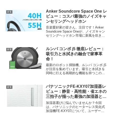
コンパクトなBluetoothスピーカーは、高
音質と防水機能を兼ね備え、多くのユー
ザーから高い評価を得ています。...
Anker Soundcore Space One レ
家電
ビュー：コスパ最強のノイズキャ
ンセリングヘッドホン
音楽愛好家の皆さん、注目です！Anker
Soundcore Space Oneが、ノイズキャン
セリングヘッドホン市場に新風を吹き込
んでいます。このヘッドホンは、高性能
と手頃な価格を両立させ、多くのユーザ
ーから絶賛の声を集めています。今回
ルンバ コンボ j5 徹底レビュー：
家電
は...
吸引力と水拭きの融合で家事革
命！
最新のロボット掃除機、ルンバ コンボ j5
が注目を集めています。吸引と水拭きを
同時に行える画期的な機能を持つこの製
品は、果たして家事の負担を本当に軽減
できるのでしょうか？ 特徴や口コミを詳
しく見ていきましょう。ルンバ コンボ j5
パナソニックFE-KXY07加湿器レ
家電
の魅力...
ビュー：静音・高性能・省エネの
三拍子が揃った最強の加湿器と
は？
加湿器選びに悩んでいませんか？今回
は、パナソニックのヒーターレス気化式
加湿機FE-KXY07について、ユーザーの