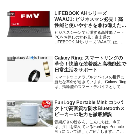
LIFEBOOK AHシリーズ
家電
WAA/J1: ビジネスマン必見！高
性能と使いやすさを兼ね備えたコ
スパ最強ノートPC
ビジネスシーンで活躍する高性能ノート
PCをお探しの方必見！富士通の
LIFEBOOK AHシリーズ WAA/J1 は、高
性能と使いやすさを兼ね備えたコストパ
フォーマンス抜群のモデルです。この記
事では、その魅力的な特徴と仕様を詳し
Galaxy Ring: スマートリングの
家電
く解説してい...
革命！快適な装着感と高機能性で
日常生活をサポート
スマートウェアラブルデバイスの世界に
新たな革命が起きています。Galaxy Ring
は、指輪型のスマートデバイスとして注
目を集めています。その特徴と口コミを
詳しく見ていきましょう。Galaxy Ringの
魅力：快適な装着感と高機能性の融合G...
FunLogy Portable Mini: コンパ
家電
クトで高音質な防水Bluetoothス
ピーカーの魅力を徹底解説
音楽好きの皆さん、こんにちは。今回
は、注目を集めているFunLogy Portable
Miniについて詳しくご紹介します。この