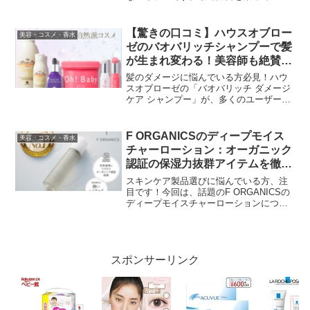
プラセンティスト・クッションファンデ
ーションについて、その特徴や口コミを
詳しく解説していきます。プラセンティ
【驚きの口コミ】ハウスオブロー
美容・コスメ・香水
スト・クッションファンデ...
ゼのバオバリッチシャンプーで髪
が生まれ変わる！美容師も絶賛の
秘密とは？
髪のダメージに悩んでいる方必見！ハウ
スオブローゼの「バオバリッチ ダメージ
ケア シャンプー」が、多くのユーザーか
ら驚きの高評価を獲得しています。この
シャンプーの魅力と、なぜ多くの人々に
支持されているのか、詳しく見ていきま
F ORGANICSのディープモイス
美容・コスメ・香水
しょう。肌への優しさ...
チャーローション：オーガニック
認証の保湿力抜群アイテムを徹底
解析！
スキンケア製品選びに悩んでいる方、注
目です！今回は、話題のF ORGANICSの
ディープモイスチャーローションについ
て、その特徴や効果、口コミまで徹底的
に解析していきます。オーガニック認証
を取得した高品質な製品が、あなたの肌
にもたらす驚きの...
スポンサーリンク