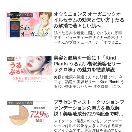
イルの特徴や効果、使用方法について詳
しく見ていきましょう。モロッカンオイ
ルの魅力と効果モロッカンオイルは、そ
オウミニョンヌ オーガニックオ
美容・コスメ・香水
の優れた効果で多くの人々...
イルセラムの効果と使い方｜たる
み解消で若々しい肌へ
肌のたるみや老化に悩んでいる方に朗報
です。ビューティーデザイナー鈴木サリ
ーさんがプロデュースした「オウミニョ
ンヌ オーガニックオイルセラム」が、多
くの女性から注目を集めています。この
記事では、このオイルセラムの効果や使
美容と健康を一度に！「Kind
健康
い方、口コミについて詳...
Plants うるおい贅沢美容ゼリー
ザクロ味」の魅力を徹底解説
美容と健康を気遣う方々に朗報です。今
回は、話題の美容ゼリー「Kind Plants う
るおい贅沢美容ゼリー ザクロ味」につい
て詳しくご紹介します。このゼリーは、
美味しさと効果を兼ね備えた注目の商品
です。うるおい贅沢美容ゼリー
プラセンティスト・クッションフ
美容・コスメ・香水
【Kindpla...
ァンデーションの魅力を徹底解
説！美容液成分72.9%配合で時短
メイクも実現
メイクアップ製品の中でも、ファンデー
ションは肌の印象を大きく左右する重要
なアイテムです。最近注目を集めている