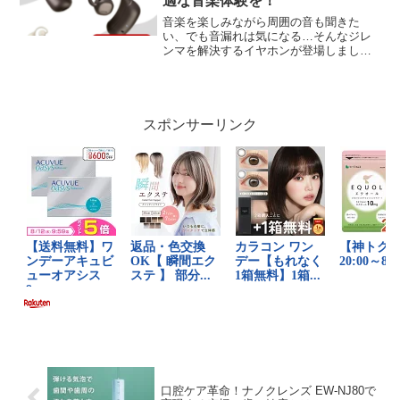
適な音楽体験を！
音楽を楽しみながら周囲の音も聞きた
い、でも音漏れは気になる…そんなジレ
ンマを解決するイヤホンが登場しまし
た。nwm MBE001は、革新的な技術と快
適な装着感で注目を集めています。この
記事では、その特徴や口コミを詳しく解
説します。nwm M...
スポンサーリンク
口腔ケア革命！ナノクレンズ EW-NJ80で