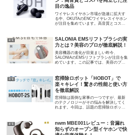
ン：高音質とコスパを両立した注
目の逸品
ワイヤレスイヤホン市場が急速に拡大す
る中、OKUTAのENCワイヤレスイヤホン
が注目を集めています。高音質とコスト
パフォーマンスを両立させたこの製品に
ついて、詳しく見ていきましょう。
OKUTAのENCワイヤレスイヤホンの魅力
SALONIA EMSリフトブラシの実
家電
とは？OKUTA...
力とは？美容のプロが徹底解説！
美容機器の進化が目覚ましい昨今、
SALONIAのEMSリフトブラシが注目を集
めています。この記事では、美容のプロ
の視点から、この革新的な製品の特徴と
実際の使用感について詳しく解説しま
す。SALONIAのEMSリフトブラシ：美容
窓掃除ロボット「HOBOT」で
家電
革命の最前線美...
楽々キレイ！驚きの性能と使い方
を徹底解説
窓掃除は面倒な家事の一つですが、最新
のテクノロジーがその悩みを解決してく
れます。今回は、話題の窓掃除ロボット
「HOBOT」について、その特徴や使い
方、ユーザーの声までを詳しくご紹介し
ます。窓掃除ロボット「HOBOT」とは？
nwm MBE001レビュー：音漏れ
家電
驚きの機能と特徴窓...
知らずのオープン型イヤホンで快