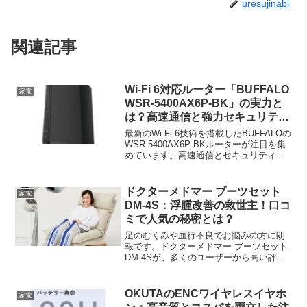
uresujinabi
関連記事
Wi-Fi 6対応ルーター「BUFFALO
家電
WSR-5400AX6P-BK」の実力と
は？高速通信と強力セキュリティ
を徹底解説！
最新のWi-Fi 6技術を搭載したBUFFALOの
WSR-5400AX6P-BKルーターが注目を集
めています。高速通信とセキュリティ機
能の強化が特徴的なこの製品について、
詳しく見ていきましょう。BUFFALO
WSR-5400AX6P-BK...
ドクターメドマー ブーツセット
家電
DM-4S：浮腫改善の救世主！口コ
ミで人気の秘密とは？
足のむくみや血行不良でお悩みの方に朗
報です。ドクターメドマー ブーツセット
DM-4Sが、多くのユーザーから高い評価
を得ています。その特徴と口コミを詳し
く見ていきましょう。ドクターメドマー
ブーツセット DM-4Sの魅力とは？ドクタ
OKUTAのENCワイヤレスイヤホ
家電
ーメドマ...