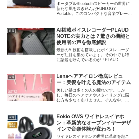
ポータブルBluetoothスピーカーの世界に
新たな風を吹き込んだFUNLOGY
Portable。このコンパクトな音楽プレーヤ
ーが、なぜ多くのユーザーから支持を集
めているのでしょうか？その特徴と実
力、そしてユーザーの声を詳しく見てい
AI搭載ボイスレコーダーPLAUD
家電
きまし...
NOTEの実力とは？驚きの機能と
使用者の声を徹底解説
最新のAI技術を搭載したボイスレコーダ
ーが注目を集めています。その中でも特
に話題を呼んでいるのが「PLAUD
NOTE」です。このデバイスは、単なる
録音機能を超えた革新的な機能を備えて
おり、ビジネスシーンや学習環境で大き
Lenaヘアアイロン徹底レビュ
家電
な変革をもたらす可能...
ー：美髪を叶える魔法のアイテム
美しい髪は多くの人の憧れです。しか
し、毎日のヘアケアやスタイリングに悩
む方も少なくありません。そんな中、
Lenaのヘアアイロンが注目を集めていま
す。このアイテムは、多くのユーザーか
ら高い評価を得ており、美髪への近道と
Eokio OWS ワイヤレスイヤホ
家電
して人気を博しています。...
ン：革新的なオープンイヤーデザ
インで音楽体験が変わる！
ワイヤレスイヤホンの世界に革命を起こ