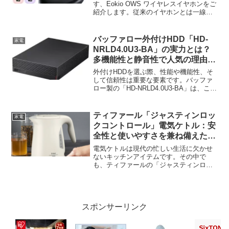
す、Eokio OWS ワイヤレスイヤホンをご
紹介します。従来のイヤホンとは一線を
画す特徴と、実際に使用した方々の声を
詳しく解説していきます。Eokio OWS ワ
イヤレスイヤホンの魅力とは？Eokio ...
バッファロー外付けHDD「HD-
家電
NRLD4.0U3-BA」の実力とは？
多機能性と静音性で人気の理由を
徹底解説！
外付けHDDを選ぶ際、性能や機能性、そ
して信頼性は重要な要素です。バッファ
ロー製の「HD-NRLD4.0U3-BA」は、これ
らの要素を高いレベルで満たす製品とし
て注目を集めています。この記事では、
ユーザーの声を元に、この外付けHDDの
ティファール「ジャスティンロッ
家電
特徴や...
クコントロール」電気ケトル：安
全性と使いやすさを兼ね備えた最
強の湯沸かし器
電気ケトルは現代の忙しい生活に欠かせ
ないキッチンアイテムです。その中で
も、ティファールの「ジャスティンロッ
クコントロール」電気ケトルは、安全性
と使いやすさを追求した製品として注目
を集めています。この記事では、この製
品の特徴や口コミ、そして実...
スポンサーリンク