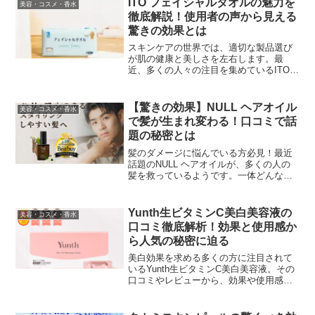
ITO フェイシャルタオルの魅力を
美容・コスメ・香水
の香水：魅力と人気の秘密...
徹底解説！使用者の声から見える
驚きの効果とは
スキンケアの世界では、適切な製品選び
が肌の健康と美しさを左右します。最
近、多くの人々の注目を集めているITO
フェイシャルタオルについて、実際の使
用者の声を元に、その魅力と効果を詳し
く解説していきます。ITO フェイシャル
【驚きの効果】NULL ヘアオイル
美容・コスメ・香水
タオルの特徴と使用...
で髪が生まれ変わる！口コミで話
題の秘密とは
髪のダメージに悩んでいる方必見！最近
話題のNULL ヘアオイルが、多くの人の
髪を救っているようです。一体どんな魅
力があるのでしょうか？実際に使用した
方の声と共に、その効果を詳しく見てい
きましょう。ハリ・コシのあるスタイリ
Yunth生ビタミンC美白美容液の
美容・コスメ・香水
ングしやすい髪へ【N...
口コミ徹底解析！効果と使用感か
ら人気の秘密に迫る
美白効果を求める多くの方に注目されて
いるYunth生ビタミンC美白美容液。その
口コミやレビューから、効果や使用感、
特徴まで徹底的に解析しました。この記
事を読めば、あなたもこの美容液の魅力
を十分に理解できるはずです。Yunth生ビ