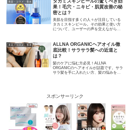
タカミスキンピールの驚くべき効
美容・コスメ・香水
タミンC美白...
果！毛穴・ニキビ・肌質改善の秘
密とは？
美肌を目指す多くの人々が注目している
タカミスキンピール。その効果と使い方
について、ユーザーの声を交えながら詳
しく解説します。タカミスキンピールの
魅力と効果的な使い方タカミスキンピー
ルは、多くのユーザーから高い評価を得
ALLNA ORGANICヘアオイル徹
美容・コスメ・香水
ている人気の化粧品です。...
底比較！サラサラ髪への近道と
は？
髪のケアに悩む方必見！ALLNA
ORGANICのヘアオイルが話題です。サラ
サラ髪を手に入れたい方、髪の悩みを解
消したい方に向けて、実際の使用者の声
を元に徹底解析しました。ALLNA
ORGANICヘアオイルの魅力とは？
ALLNA ORGA...
スポンサーリンク