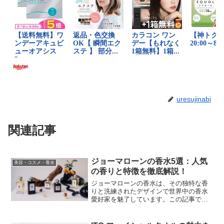
uresujinabi
関連記事
ジョーマローンの香水5選：人気
美容・コスメ・香水
の香りと特徴を徹底解説！
ジョーマローンの香水は、その独特な香
りと洗練されたデザインで世界中の香水
愛好家を魅了しています。この記事で
は、ジョーマローンの人気香水ランキン
グトップ5を詳しく紹介し、それぞれの特
徴や魅力を解説します。ジョーマローン