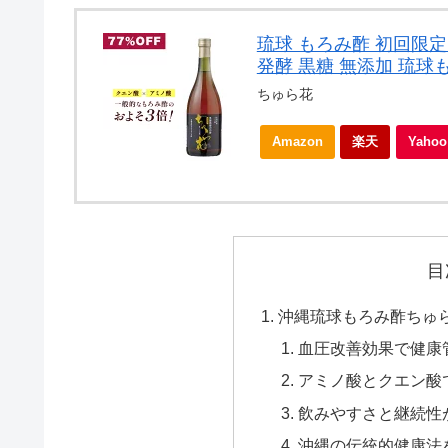
琉球 もろみ酢 初回限
発酵 黒糖 無添加 琉球も
ちゅら花
Amazon
楽天
Yah
目
沖縄琉球もろみ酢ちゅ
血圧改善効果で健康
アミノ酸とクエン酸
飲みやすさと継続性
沖縄の伝統的健康法