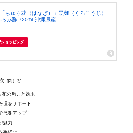
定「ちゅら花（はなぎ）」黒麹（くろこうじ）
ろみ酢 720ml 沖縄県産
oo!ショッピング
次
ら花の魅力と効果
管理をサポート
で代謝アップ！
が魅力
を手軽に