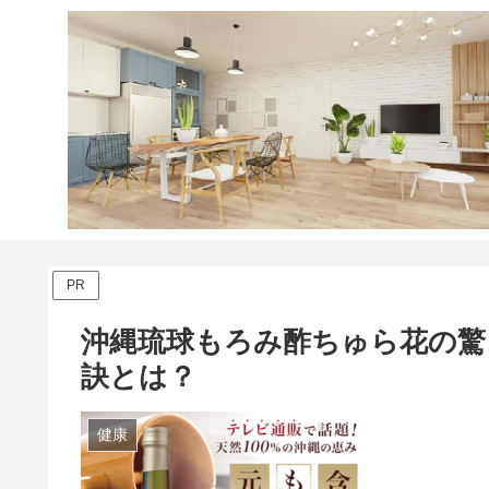
PR
沖縄琉球もろみ酢ちゅら花の驚
訣とは？
健康