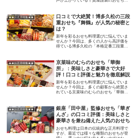
声が上がっている千賀屋謹製のおせち料
理「おもいやり」についてご紹介しま
す。豪華な見た目と絶品の味わいで、お
正月の食卓を華やかに演出する「おもい
口コミで大絶賛！博多久松の三段
★★お正月特集★★
やり」の魅力に迫ります。千...
重おせち『舞鶴』が人気の秘密と
は？
新年を彩るおせち料理選びに悩んでいま
せんか？今回は、多くの人から高評価を
得ている博多久松の「本格定番三段重お
せち『舞鶴』」について詳しくご紹介し
ます。美味しさ、見た目の豪華さ、コス
トパフォーマンスなど、様々な角度から
京菜味のむらのおせち「華御
★★お正月特集★★
『舞鶴』の魅力に迫ります...
所」：美味しさと豪華さで大好
評！口コミ評価と魅力を徹底解説
新年を彩るおせち料理選びに悩んでいま
せんか？今回は、多くの顧客から絶賛さ
れている京菜味のむらのおせち「華御
所」について、詳しく解説します。美味
しさ、見栄え、品数など、様々な観点か
ら「華御所」の魅力に迫ります。京菜味
銀座「田中屋」監修おせち「華ぎ
★★お正月特集★★
のむらの「華御所」：口コミ...
んざ」の口コミ評価：美味しさと
豪華さを兼ね備えた人気のおせち
おせち料理は日本の伝統的な正月料理で
すが、最近では様々な種類のおせちが登