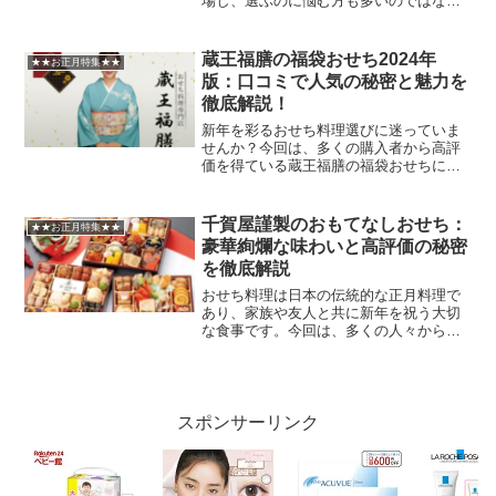
場し、選ぶのに悩む方も多いのではない
でしょうか。今回は、多くの購入者から
高い評価を受けている銀座「田中屋」監
修おせち「華ぎんざ」について、口コミ
蔵王福膳の福袋おせち2024年
★★お正月特集★★
をもとに詳しく紹介します...
版：口コミで人気の秘密と魅力を
徹底解説！
新年を彩るおせち料理選びに迷っていま
せんか？今回は、多くの購入者から高評
価を得ている蔵王福膳の福袋おせちにつ
いて、口コミを元に徹底的に解説しま
す。プロの味わいと豪華な見た目で、家
族や友人との新年の食卓を特別なものに
千賀屋謹製のおもてなしおせち：
★★お正月特集★★
する秘訣をお伝えします。蔵...
豪華絢爛な味わいと高評価の秘密
を徹底解説
おせち料理は日本の伝統的な正月料理で
あり、家族や友人と共に新年を祝う大切
な食事です。今回は、多くの人々から高
い評価を得ている千賀屋謹製のおもてな
しおせちについて、その魅力と特徴を詳
しく解説します。千賀屋謹製のおもてな
しおせち：人気の秘密とは...
スポンサーリンク