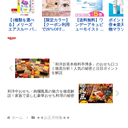
「和洋折衷本格料亭博多」のおせち口コ
ミ徹底分析！人気の秘密と注目ポイント
を解説
和洋中おせち・絢爛鳳凰の魅力を徹底解
説！家族で楽しむ豪華おせち料理の秘密
ホーム
★★お正月特集★★