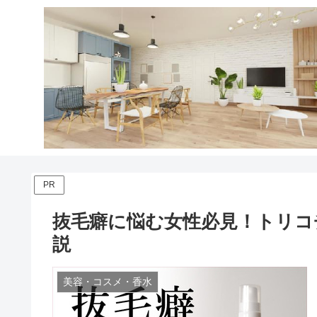
PR
抜毛癖に悩む女性必見！トリコ
説
美容・コスメ・香水