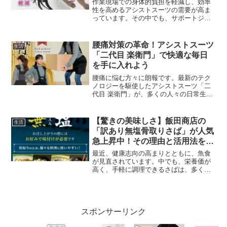
作業現場での身体的負担を軽減し、効率
性を高めるアシストスーツの需要が高ま
っています。その中でも、サポートジャ
ケット Bb+PROIII は、革新的な機能と使
いやすさで注目を集めています。本記事
では、この製品の特徴や口コミ、実際の
腰痛対策の革命！アシストスーツ
生活
使用感につい...
「二代目 楽衛門」で快適な毎日
を手に入れよう
腰痛に悩む方々に朗報です。最新のテク
ノロジーを駆使したアシストスーツ「二
代目 楽衛門」が、多くの人々の日常生活
を変えつつあります。この記事では、こ
の革新的な製品の特徴や口コミ、そして
腰痛対策としての効果について詳しく解
【驚きの美味しさ】飯田商店の
生活
説していきます。「二代...
「訳あり無塩骨取りさば」が人気
急上昇中！その理由と活用法を徹
底解説
最近、健康志向の高まりとともに、魚食
が見直されています。中でも、栄養価が
高く、手軽に調理できるさばは、多くの
家庭で人気の食材です。今回は、そんな
さばの中でも特に注目を集めている飯田
商店の「訳あり無塩骨取りさば」につい
て、その魅力と活用法を詳...
スポンサーリンク