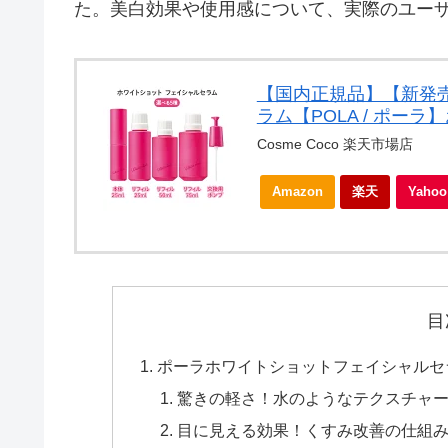
た。美白効果や使用感について、実際のユー
【国内正規品】【新発
ラム【POLA / ポーラ
Cosme Coco 楽天市場店
Amazon
楽天
Yah
目
ポーラホワイトショットフェイシャルセ
驚きの軽さ！水のようなテクスチャ
目に見える効果！くすみ改善の仕組