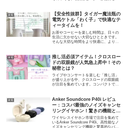
めています。省エネ性能と速暖性を兼ね
備えたこの暖房器具について、詳しく見
ていきましょう。石英管ヒーターの特徴
【安全性抜群】タイガー魔法瓶の
家電
と魅力石英管ヒーターは、...
電気ケトル「わく子」で快適なテ
ィータイムを！
お茶やコーヒーを楽しむ時間は、日々の
生活に欠かせない大切なひとときです。
そんな大切な時間をより快適に、より安
全に過ごすための優れた電気ケトルをご
紹介します。タイガー魔法瓶の「電気ケ
トル わく子」は、安全性と使いやすさを
推し活必須アイテム！クロスロー
家電
兼ね備えた画期的な製品...
ドの双眼鏡が人気急上昇中！その
秘密とは？
ライブやコンサートを楽しむ「推し活」
が盛り上がる中、クロスロードの双眼鏡
が注目を集めています。コンパクトで使
いやすく、オシャレなデザインが人気の
秘密です。この記事では、クロスロード
の「推し活」双眼鏡の特徴や口コミ、実
Anker Soundcore P40i レビュ
家電
際の使用感について詳しく...
ー：コスパ最強のノイズキャンセ
リングイヤホン！驚きの機能と性
能を徹底解説
ワイヤレスイヤホン市場で注目を集めて
いるAnker Soundcore P40i。高性能なノ
イズキャンセリング機能と驚異的なバッ