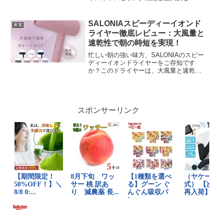
テリーライフを兼ね備えたこの製品は、
多くのユーザーから絶賛の声が上がって
います。今回は、この話題のイヤホンの
SALONIAスピーディーイオンド
家電
特徴...
ライヤー徹底レビュー：大風量と
速乾性で朝の時短を実現！
忙しい朝の強い味方、SALONIAのスピー
ディーイオンドライヤーをご存知です
か？このドライヤーは、大風量と速乾性
で多くのユーザーから高い評価を得てい
ます。今回は、このドライヤーの特徴や
口コミ、メリット・デメリットを詳しく
解説します。朝の時短...
スポンサーリンク