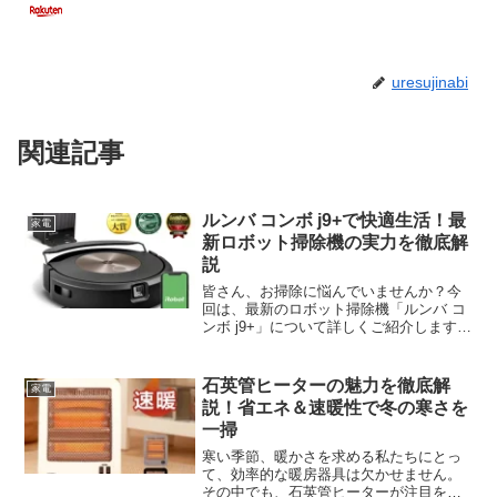
uresujinabi
関連記事
ルンバ コンボ j9+で快適生活！最
家電
新ロボット掃除機の実力を徹底解
説
皆さん、お掃除に悩んでいませんか？今
回は、最新のロボット掃除機「ルンバ コ
ンボ j9+」について詳しくご紹介します。
この革新的な掃除機が、あなたの生活を
どれだけ快適にするか、一緒に見ていき
ましょう！ルンバ コンボ j9+の魅力を徹
石英管ヒーターの魅力を徹底解
家電
底解剖！ま...
説！省エネ＆速暖性で冬の寒さを
一掃
寒い季節、暖かさを求める私たちにとっ
て、効率的な暖房器具は欠かせません。
その中でも、石英管ヒーターが注目を集