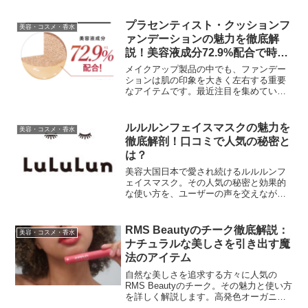
プラセンティスト・クッションフ
美容・コスメ・香水
ァンデーションの魅力を徹底解
説！美容液成分72.9%配合で時短
メイクも実現
メイクアップ製品の中でも、ファンデー
ションは肌の印象を大きく左右する重要
なアイテムです。最近注目を集めている
プラセンティスト・クッションファンデ
ーションについて、その特徴や口コミを
詳しく解説していきます。プラセンティ
ルルルンフェイスマスクの魅力を
美容・コスメ・香水
スト・クッションファンデ...
徹底解剖！口コミで人気の秘密と
は？
美容大国日本で愛され続けるルルルンフ
ェイスマスク。その人気の秘密と効果的
な使い方を、ユーザーの声を交えながら
詳しく解説します。あなたの肌ケアルー
ティンに革命を起こすかもしれません！
フェイスマスクブランド 「ルルルン」
RMS Beautyのチーク徹底解説：
美容・コスメ・香水
公式サイトはこちらルル...
ナチュラルな美しさを引き出す魔
法のアイテム
自然な美しさを追求する方々に人気の
RMS Beautyのチーク。その魅力と使い方
を詳しく解説します。高発色オーガニッ
クコスメ【rms beauty アールエムエス ビ