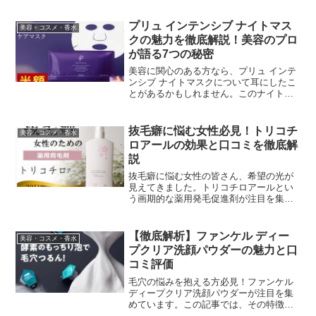
ューティー】 公式サイトはこちらRMS
Beautyのチークが人気の理由R...
プリュ インテンシブ ナイトマス
美容・コスメ・香水
クの魅力を徹底解説！美容のプロ
が語る7つの秘密
美容に関心のある方なら、プリュ インテ
ンシブ ナイトマスクについて耳にしたこ
とがあるかもしれません。このナイトマ
スクは、多くのユーザーから高い評価を
得ている人気商品です。今回は、その魅
力と効果について、美容のプロの視点か
抜毛癖に悩む女性必見！トリコチ
美容・コスメ・香水
ら詳しく解説していき...
ロアールの効果と口コミを徹底解
説
抜毛癖に悩む女性の皆さん、希望の光が
見えてきました。トリコチロアールとい
う画期的な薬用発毛促進剤が注目を集め
ています。この記事では、トリコチロア
ールの特徴や効果、実際のユーザーの声
を詳しく解説します。トリコチロアール
【徹底解析】ファンケル ディー
美容・コスメ・香水
の魅力とは？7つのポイン...
プクリア洗顔パウダーの魅力と口
コミ評価
毛穴の悩みを抱える方必見！ファンケル
ディープクリア洗顔パウダーが注目を集
めています。この記事では、その特徴と
口コミを徹底的に分析し、あなたの肌に